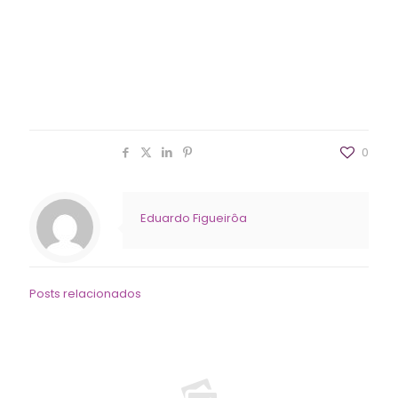
Um evento completo, que reuniu as maiores
empresas da cadeia produtiva nacional e
internacional voltado para quem quer fazer negócios,
networking, acompanhar novidades, lançamentos e
compartilhar conhecimento no Congresso de Gestão
que este ano trouxe o tema “
SUPERNOVA
”.
Compartilhar
0
Eduardo Figueirôa
Posts relacionados