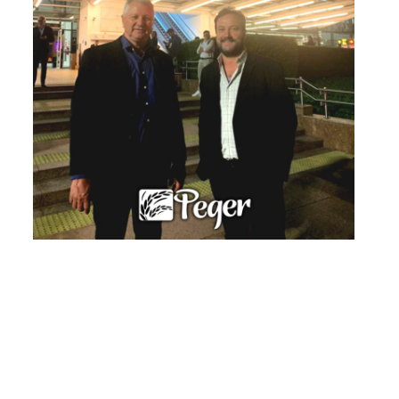
Conhecida por ser a maior feira de alimentos e
bebidas das Américas, e maior evento
supermercadista do mundo, a
APAS SHOW 2023
apresentou seu novo conceito
“Além de Alimentos”
,
que reflete seu posicionamento de oferecer
absolutamente tudo de mais relevante para o setor,
desde alimentos e bebidas até tecnologia e inovação,
passando por logística, finanças, infraestrutura,
equipamentos e muito mais.