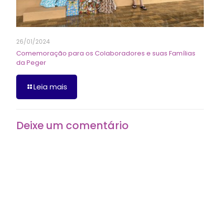
26/01/2024
Comemoração para os Colaboradores e suas Famílias
da Peger
Leia mais
Deixe um comentário
O seu endereço de e-mail não será publicado.
Campos
obrigatórios são marcados com
*
Comentário
*