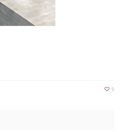
o grupo Estação Camobi Multistore, entrega um
s de marcas reconhecidas internacionalmente,
0