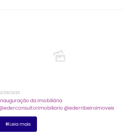
12/09/2023
Inauguração da imobiliária
@ederconsultorimobiliario @ederribeiroimoveis
Leia mais