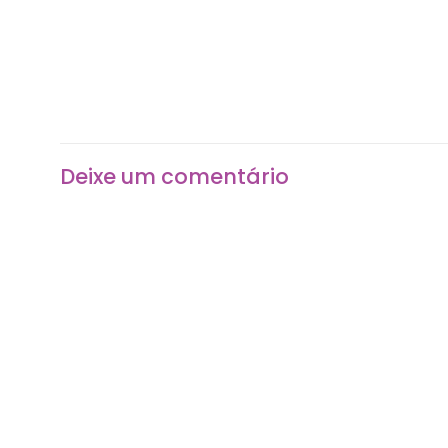
Deixe um comentário
O seu endereço de e-mail não será publicado.
Camp
Comentário
*