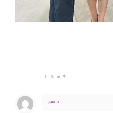
Créditos: Equipe Estação Camobi
Com um conceito moderno aplicado em um dos pont
empreendimento que trará desenvolvimento, inova
através de um exímio trabalho de curadoria e uma 
Facebook | Instagram @estacaocamobi
Compartilhar
iguana