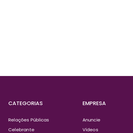
E-mail
*
Si
róxima vez que eu comentar.
CATEGORIAS
EMPRESA
Relações Públicas
Anuncie
Celebrante
Vídeos