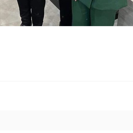
os mais importantes da cidade. É com muita alegria que 
ção e crescimento para Santa Maria e região, com produto
equipe alinhada para entregar o seu melhor.