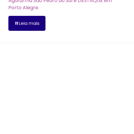
Agafarma São Pedro do Sul é DESTAQUE em
Porto Alegre
Leia mais
os obrigatórios são marcados com
*