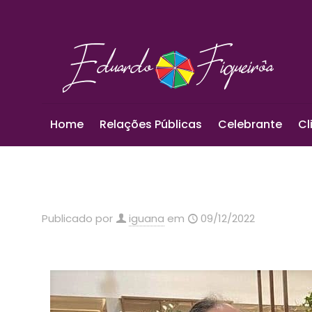
Home
Relações Públicas
Celebrante
Cl
Publicado por
iguana
em
09/12/2022