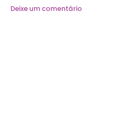
Deixe um comentário
O seu endereço de e-mail não será publicado.
Campos
obrigatórios são marcados com
*
Comentário
*
Nome
*
E-mail
*