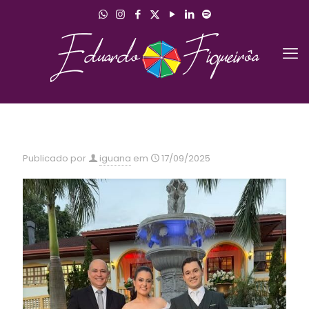
Publicado por
iguana
em
17/09/2025