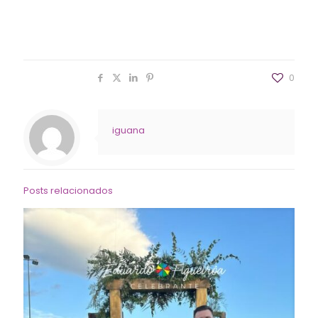
Celebração do Casamento de Ana Luiza & Felipe
Salão Ouro Preto – Santa Maria-RS
Compartilhar
0
iguana
Posts relacionados