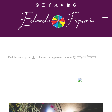
Publicado por
Eduardo Figueirôa
em
22/08/2023
O prazer do amor é amar e sentirmo-nos mais felizes e
dizer que tudo vale a pena !
Celebração do Casamento de Ana Paula
Marcelo
Celebrante Eduardo Figueirôa
18.05.2019